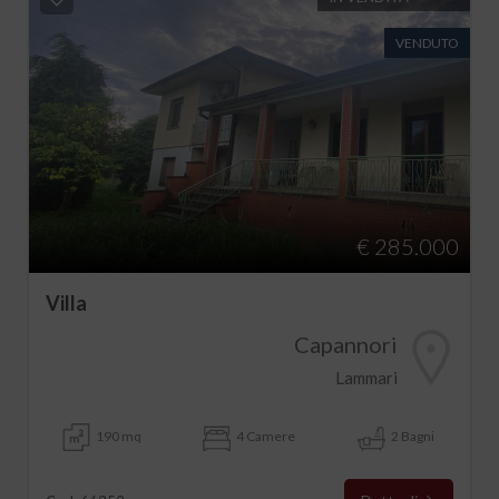
VENDUTO
€ 285.000
Villa
Capannori
Lammari
190 mq
4 Camere
2 Bagni