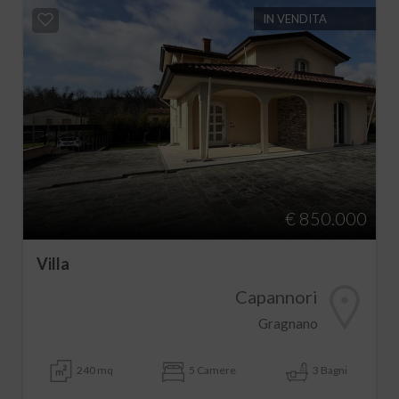
IN VENDITA
€ 850.000
Villa
Capannori
Gragnano
240 mq
5 Camere
3 Bagni