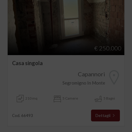
€ 250.000
Casa singola
Capannori
Segromigno In Monte
210 mq
5 Camere
5 Bagni
Dettagli
Cod. 66493