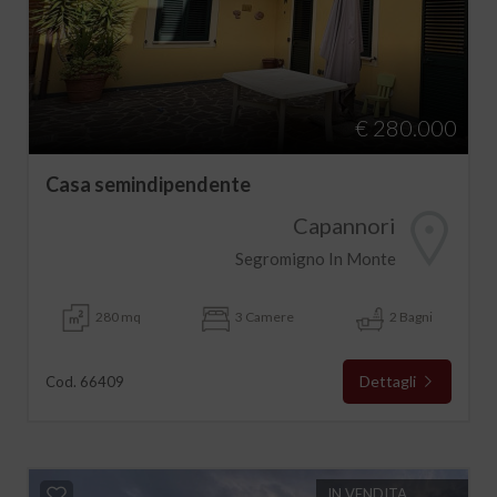
€ 280.000
Casa semindipendente
Capannori
Segromigno In Monte
280 mq
3 Camere
2 Bagni
Dettagli
Cod. 66409
IN VENDITA