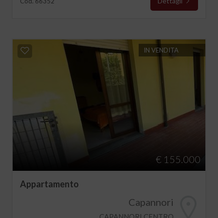
Dettagli
Cod. 66352
IN VENDITA
€ 155.000
Appartamento
Capannori
CAPANNORI CENTRO