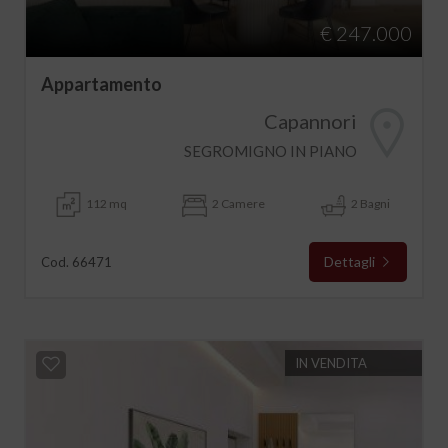
€ 247.000
Appartamento
Capannori
SEGROMIGNO IN PIANO
112 mq
2 Camere
2 Bagni
Dettagli
Cod. 66471
IN VENDITA