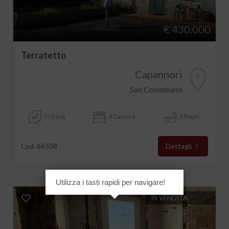
€ 430.000
Terratetto
Capannori
San Colombano
170 mq
4 Camere
3 Bagni
Dettagli
Cod. 66508
Utilizza i tasti rapidi per navigare!
IN VENDITA