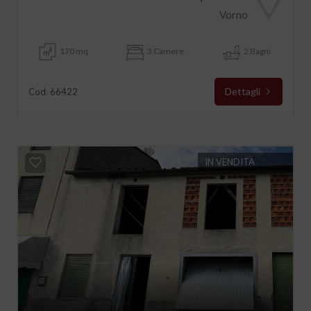
Vorno
170 mq
3 Camere
2 Bagni
Dettagli
Cod. 66422
IN VENDITA