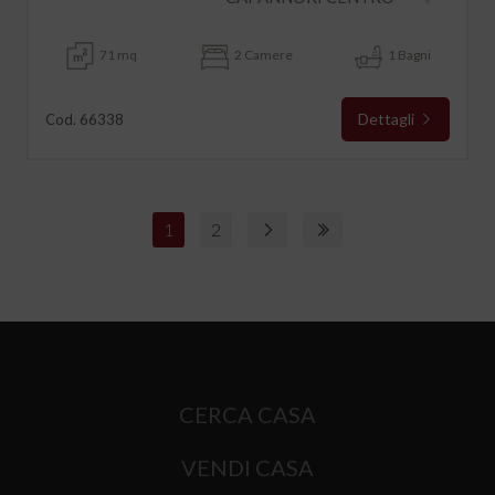
71 mq
2 Camere
1 Bagni
Dettagli
Cod. 66338
1
2
CERCA CASA
VENDI CASA