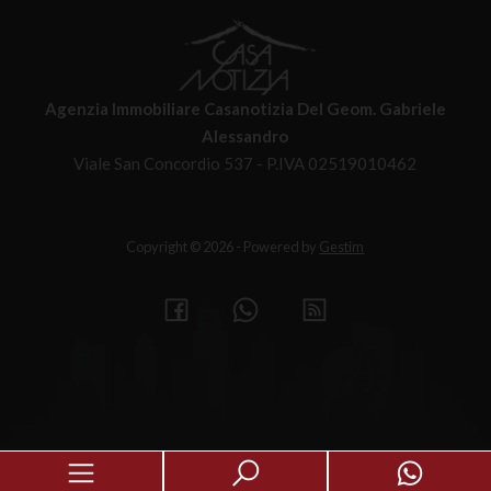
Agenzia Immobiliare Casanotizia Del Geom. Gabriele
Alessandro
Viale San Concordio 537 - P.IVA 02519010462
Copyright © 2026 - Powered by
Gestim