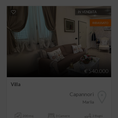
IN VENDITA
RIBASSATO
€ 540.000
Villa
Capannori
Marlia
200 mq
3 Camere
2 Bagni