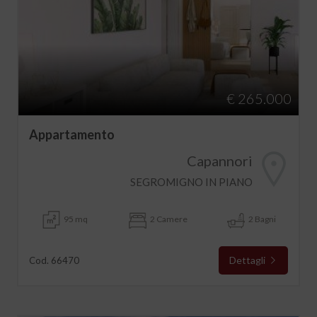
€ 265.000
Appartamento
Capannori
SEGROMIGNO IN PIANO
95 mq
2 Camere
2 Bagni
Dettagli
Cod. 66470