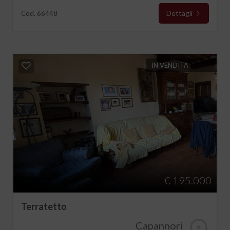
Dettagli
Cod. 66448
IN VENDITA
€ 195.000
Terratetto
Capannori