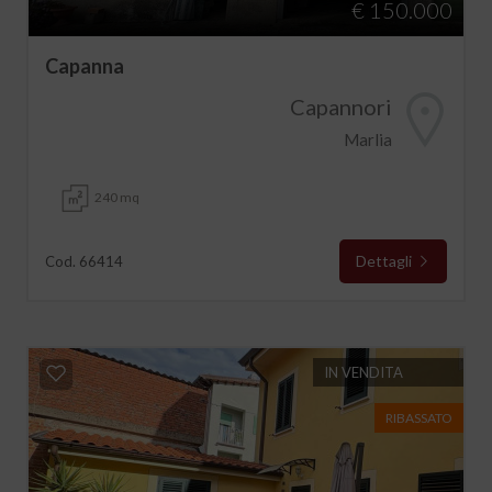
€ 150.000
Capanna
Capannori
Marlia
240 mq
Dettagli
Cod. 66414
IN VENDITA
RIBASSATO