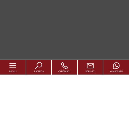
MENU
RICERCA
CHIAMACI
SCRIVICI
WHATSAPP
Codice
Cerca casa
Contratto
Vendi Casa