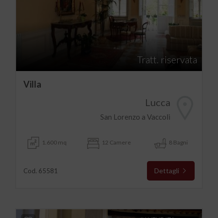
Tratt. riservata
Villa
Lucca
San Lorenzo a Vaccoli
1.600 mq
12 Camere
8 Bagni
Dettagli
Cod. 65581