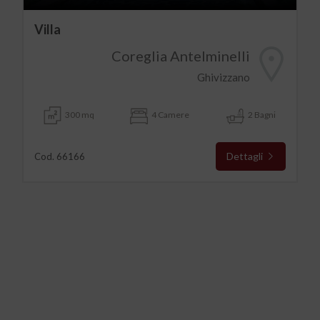
Villa
Coreglia Antelminelli
Ghivizzano
300 mq
4 Camere
2 Bagni
Dettagli
Cod. 66166