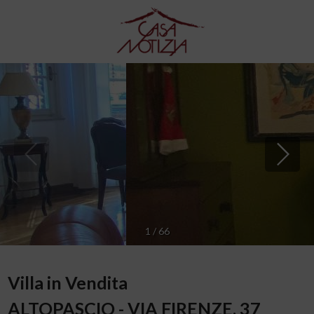
1
/
66
Villa in Vendita
ALTOPASCIO - VIA FIRENZE, 37