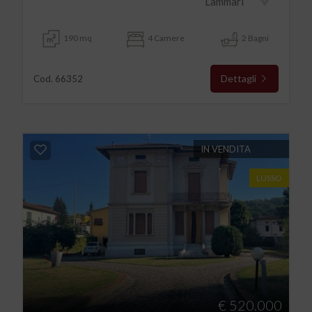
Lammari
190 mq
4 Camere
2 Bagni
Dettagli
Cod. 66352
IN VENDITA
LUSSO
€ 520.000