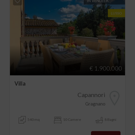
IN VENDITA
LUSSO
€ 1.900.000
Villa
Capannori
Gragnano
540 mq
10 Camere
8 Bagni