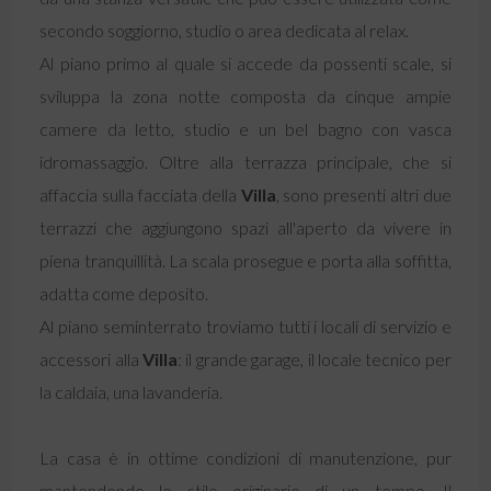
secondo soggiorno, studio o area dedicata al relax.
Al piano primo al quale si accede da possenti scale, si
sviluppa la zona notte composta da cinque ampie
camere da letto, studio e un bel bagno con vasca
idromassaggio. Oltre alla terrazza principale, che si
affaccia sulla facciata della
Villa
, sono presenti altri due
terrazzi che aggiungono spazi all'aperto da vivere in
piena tranquillità. La scala prosegue e porta alla soffitta,
adatta come deposito.
Al piano seminterrato troviamo tutti i locali di servizio e
accessori alla
Villa
: il grande garage, il locale tecnico per
la caldaia, una lavanderia.
La casa è in ottime condizioni di manutenzione, pur
mantendendo lo stile originario di un tempo. Il