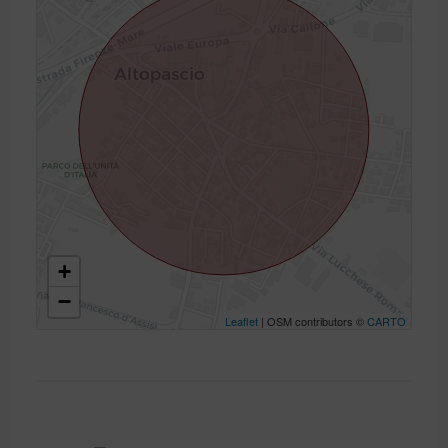
+
−
Leaflet
| OSM contributors ©
CARTO