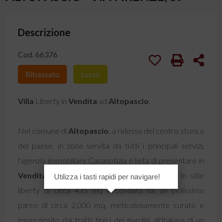
Descrizione
Cod. 66376
Ribassato
Lusso
Villa
Liberty in
Vendita
ad
Altopascio
.
Nel comune di
Altopascio
, a ridosso del centro storico
del paese, in zona servita da tutti i principali servizi,
l'agenzia immobiliare Casanotizia è lieta di presentare in
Vendita
una
Villa
storica dei primi del '900, in stile
Utilizza i tasti rapidi per navigare!
liberty di circa 435 mq circondata da un bellissimo
parco di circa 2.000 mq, meticolosamente curato e
impreziosito dai tratti tipici dei giardini all'italiana di un