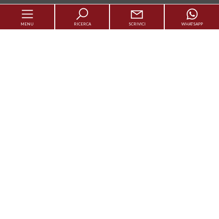
MENU
RICERCA
SCRIVICI
WHATSAPP
Codice
Cerca casa
Contratto
Vendi Casa
Qualsiasi
Vendita
Affitto
Luxury
Scegli dove cercare
Venduti
Servizi
Chi siamo
Tipologia -
multiscelta