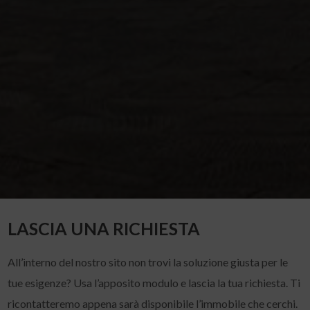
LASCIA UNA RICHIESTA
All’interno del nostro sito non trovi la soluzione giusta per le
tue esigenze? Usa l’apposito modulo e lascia la tua richiesta. Ti
ricontatteremo appena sarà disponibile l’immobile che cerchi.