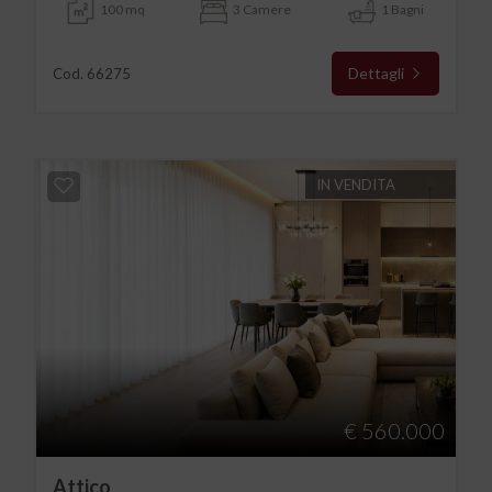
100 mq
3 Camere
1 Bagni
Dettagli
Cod. 66275
IN VENDITA
€ 560.000
Attico