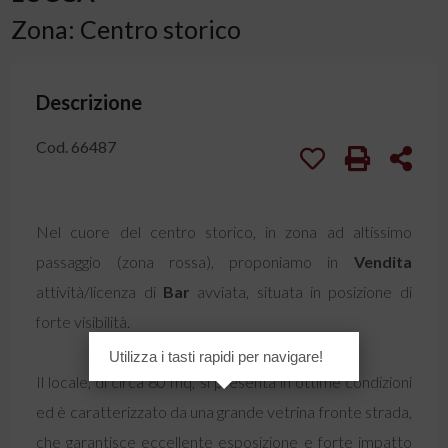
Zona: Centro storico
Descrizione
Cod. 66487
Nel cuore del centro storico, in zona ad altissimo
passaggio (zona rossa), proponiamo in
Vendita
attività/licenza di
Bar
avviata, situata in posizione di
forte visibilità.
Utilizza i tasti rapidi per navigare!
Il locale, di circa 80 mq, si presenta in ottime condizioni
ed è caratterizzato da una grande vetrina fronte strada,
che garantisce eccellente esposizione e forte impatto