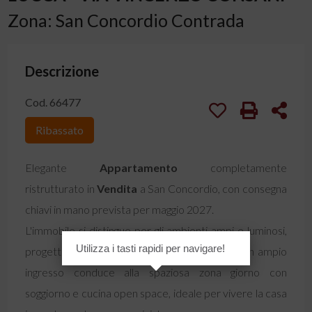
Zona: San Concordio Contrada
Descrizione
Cod. 66477
Ribassato
Elegante
Appartamento
completamente
ristrutturato in
Vendita
a San Concordio, con consegna
chiavi in mano prevista per maggio 2027.
L'immobile si distingue per gli ambienti ampi e luminosi,
Utilizza i tasti rapidi per navigare!
progettati per offrire comfort e funzionalità. Un ampio
ingresso conduce alla spaziosa zona giorno con
soggiorno e cucina open space, ideale per vivere la casa