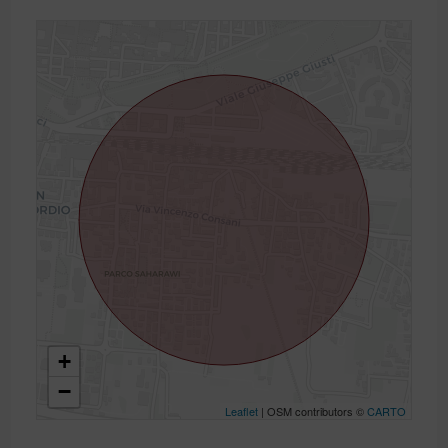
+
−
Leaflet
| OSM contributors ©
CARTO