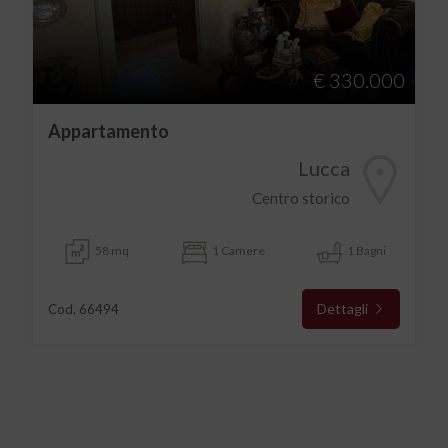
€ 330.000
Appartamento
Lucca
Centro storico
58 mq
1 Camere
1 Bagni
Dettagli
Cod. 66494