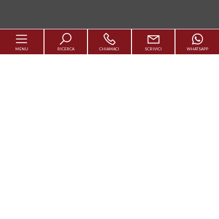
MENU
RICERCA
CHIAMACI
SCRIVICI
WHATSAPP
Codice
Cerca casa
Contratto
Vendi Casa
Qualsiasi
Vendita
Affitto
Luxury
Scegli dove cercare
Venduti
Servizi