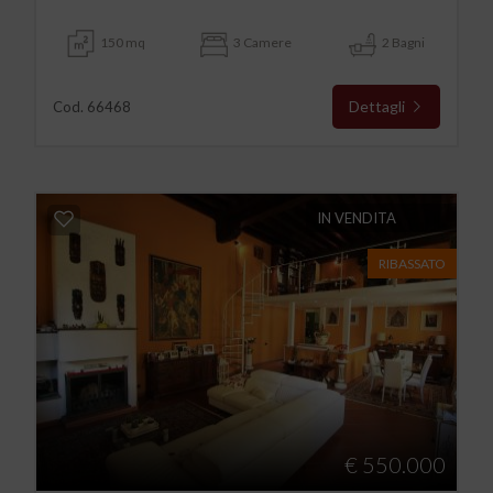
150 mq
3 Camere
2 Bagni
Dettagli
Cod. 66468
IN VENDITA
RIBASSATO
€ 550.000