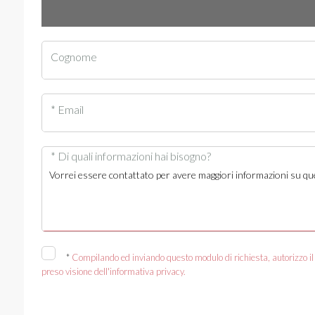
Cognome
* Email
* Di quali informazioni hai bisogno?
*
Compilando ed inviando questo modulo di richiesta, autorizzo il 
preso visione dell'informativa privacy.