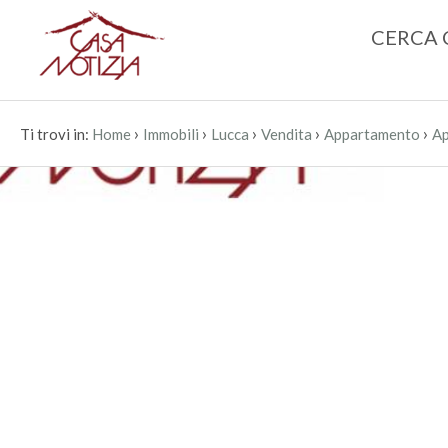
CERCA 
›
›
›
›
›
Ti trovi in:
Home
Immobili
Lucca
Vendita
Appartamento
Ap