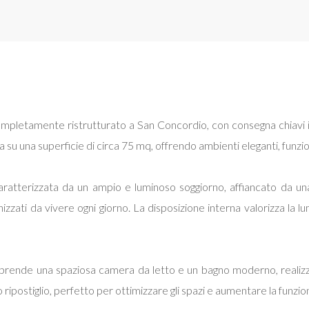
mpletamente ristrutturato a San Concordio, con consegna chiavi i
a su una superficie di circa 75 mq, offrendo ambienti eleganti, funzion
ratterizzata da un ampio e luminoso soggiorno, affiancato da una
zzati da vivere ogni giorno. La disposizione interna valorizza la l
rende una spaziosa camera da letto e un bagno moderno, realizzato
 ripostiglio, perfetto per ottimizzare gli spazi e aumentare la funzion