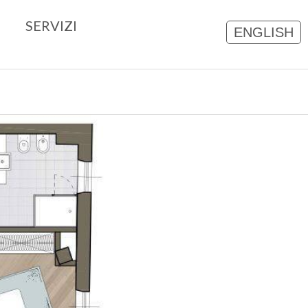
75 mq
1
1
SERVIZI
ENGLISH