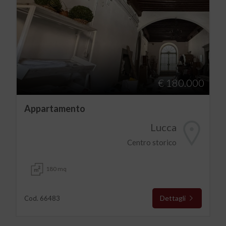
€ 180.000
Appartamento
Lucca
Centro storico
180 mq
Dettagli
Cod. 66483