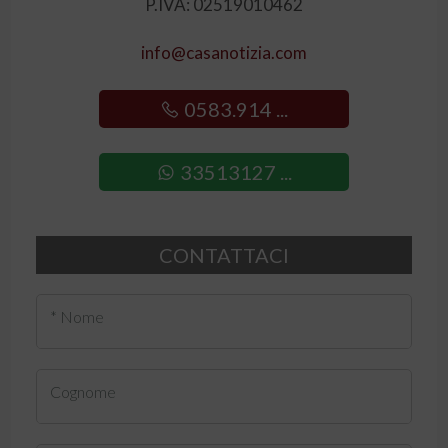
P.IVA: 02519010462
info@casanotizia.com
0583.914 ...
33513127 ...
CONTATTACI
* Nome
Cognome