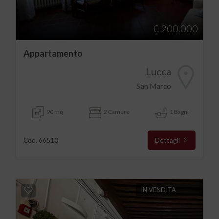
€ 200.000
Appartamento
Lucca
San Marco
90 mq
2 Camere
1 Bagni
Dettagli
Cod. 66510
IN VENDITA