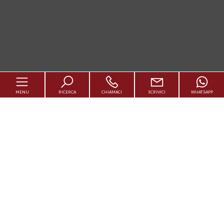
MENU
RICERCA
CHIAMACI
SCRIVICI
WHATSAPP
Codice
Cerca casa
Contratto
Vendi Casa
Qualsiasi
Vendita
Affitto
Luxury