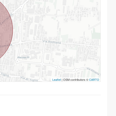
Leaflet
| OSM contributors ©
CARTO