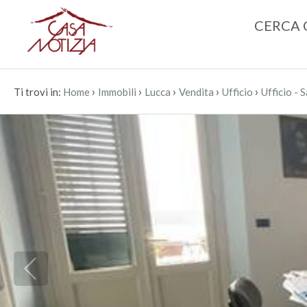
CERCA 
›
›
›
›
›
Ti trovi in:
Home
Immobili
Lucca
Vendita
Ufficio
Ufficio -