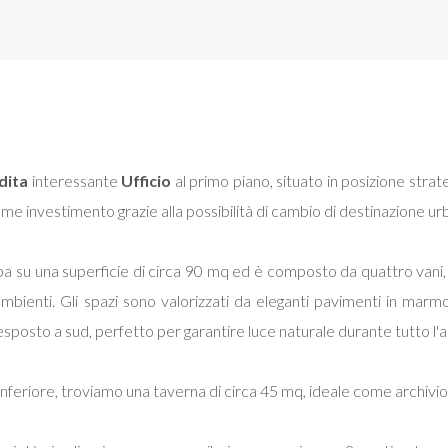
dita
interessante
Ufficio
al primo piano, situato in posizione stra
me investimento grazie alla possibilità di cambio di destinazione urb
ppa su una superficie di circa 90 mq ed è composto da quattro van
i ambienti. Gli spazi sono valorizzati da eleganti pavimenti in marm
esposto a sud, perfetto per garantire luce naturale durante tutto l'a
 inferiore, troviamo una taverna di circa 45 mq, ideale come archivi