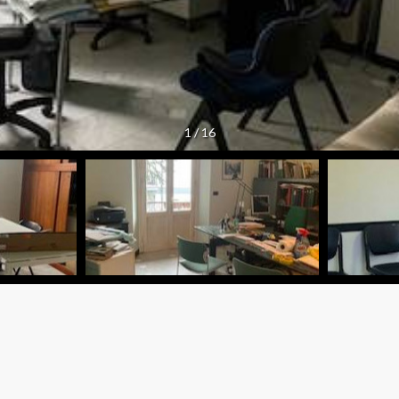
1
/
16