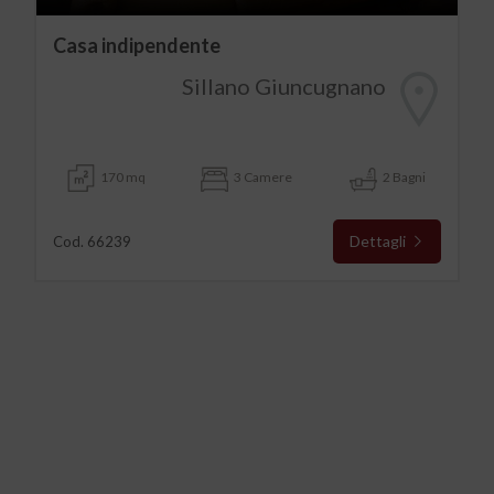
Casa indipendente
Sillano Giuncugnano
170 mq
3 Camere
2 Bagni
Dettagli
Cod. 66239