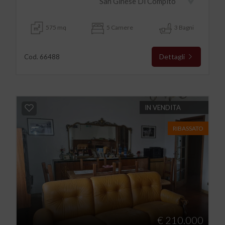
San Ginese Di Compito
575 mq
5 Camere
3 Bagni
Dettagli
Cod. 66488
IN VENDITA
RIBASSATO
€ 210.000