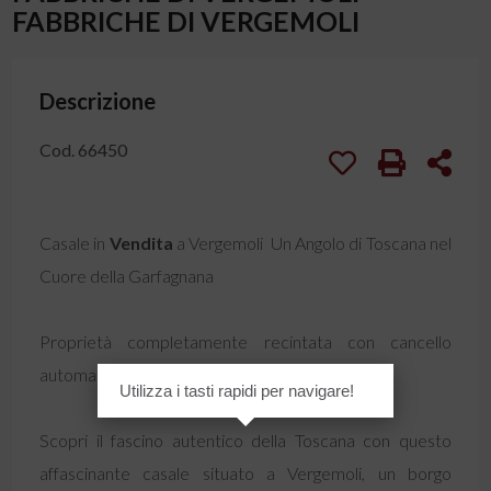
FABBRICHE DI VERGEMOLI
Descrizione
Cod. 66450
Casale in
Vendita
a Vergemoli  Un Angolo di Toscana nel
Cuore della Garfagnana
Proprietà completamente recintata con cancello
automatico.
Utilizza i tasti rapidi per navigare!
Scopri il fascino autentico della Toscana con questo
affascinante casale situato a Vergemoli, un borgo