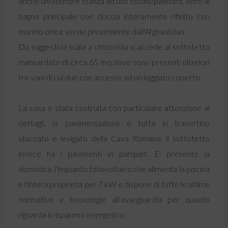
anche un'ulteriore stanza ad uso studio/palestra, oltre al
bagno principale con doccia interamente rifinito con
marmo onice verde proveniente dall'Afghanistan.
Da suggestiva scala a chiocciola si accede al sottotetto
mansardato di circa 65 mq dove sono presenti ulteriori
tre vani di cui due con accesso ad un loggiato coperto.
La casa è stata costruita con particolare attenzione ai
dettagli, la pavimentazione è tutta in travertino
stuccato e levigato della Cava Romana, il sottotetto
invece ha i pavimenti in parquet. E' presente la
domotica, l'impianto fotovoltaico che alimenta la piscina
e l'intera proprietà per 7 kW e dispone di tutte le ultime
normative e tecnologie all'avanguardia per quanto
riguarda il risparmio energetico.