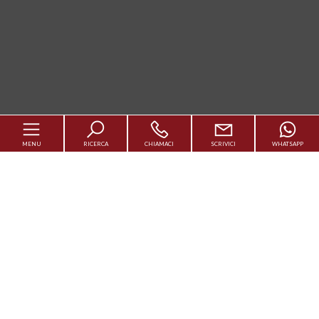
MENU
RICERCA
CHIAMACI
SCRIVICI
WHATSAPP
Codice
Cerca casa
Contratto
Vendi Casa
Qualsiasi
Vendita
Affitto
Luxury