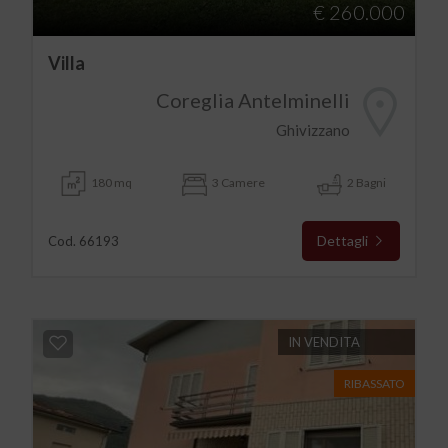
€ 260.000
Villa
Coreglia Antelminelli
Ghivizzano
180 mq
3 Camere
2 Bagni
Dettagli
Cod. 66193
IN VENDITA
RIBASSATO