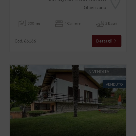
Ghivizzano
300 mq
4 Camere
2 Bagni
Dettagli
Cod. 66166
IN VENDITA
VENDUTO