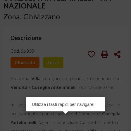
NAZIONALE
Zona: Ghivizzano
Descrizione
Cod. 66330
Ribassato
Lusso
Moderna
Villa
con giardino, piscina e dependance in
Vendita
a
Coreglia Antelminelli
, località Ghivizzano.
In zona residenziale a pochi km da Lucca e
Utilizza i tasti rapidi per navigare!
precisamente in una frazione del Comune di
Coreglia
Antelminelli
, l'agenzia immobiliare Casanotizia è lieta di
presentare elegante e moderna
Villa
di nuova