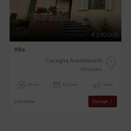
€ 290.000
Villa
Coreglia Antelminelli
Ghivizzano
300 mq
4 Camere
2 Bagni
Dettagli
Cod. 66266